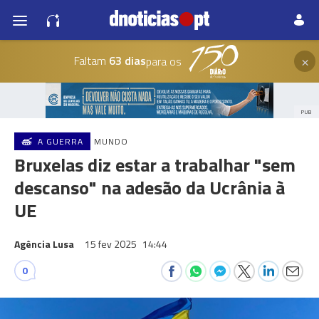
×
Faltam
63 dias
para os
PUB
A GUERRA
MUNDO
Bruxelas diz estar a trabalhar "sem
descanso" na adesão da Ucrânia à
UE
Agência Lusa
15 fev 2025
14:44
0