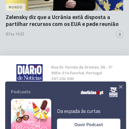
MUNDO
Zelensky diz que a Ucrânia está disposta a
partilhar recursos com os EUA e pede reunião
8 Fev 15:02
3
Rua Dr. Fernão de Ornelas, 56 - 3º
9054-514 Funchal, Portugal
291 202 300
×
Podcasts
Instale a nossa App
Da espada às curtas
Portugal diz que UE será "muitíssimo
Ouvir Podcast
relevante" no pós-guerra na Ucrânia e terá