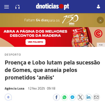
×
Faltam
64 dias
para os
PUB
DESPORTO
Proença e Lobo lutam pela sucessão
de Gomes, que anseia pelos
prometidos 'anéis'
Agência Lusa
12 fev 2025
09:18
0