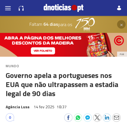
×
Faltam
64 dias
para os
PUB
MUNDO
Governo apela a portugueses nos
EUA que não ultrapassem a estadia
legal de 90 dias
Agência Lusa
14 fev 2025
18:37
0