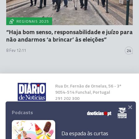
REGIONAIS 2025
“Haja bom senso, responsabilidade e juízo para
não andarmos ‘a brincar’ às eleições”
8 Fev 12:11
24
Rua Dr. Fernão de Ornelas, 56 - 3º
9054-514 Funchal, Portugal
291 202 300
×
Podcasts
Instale a nossa App
Da espada às curtas