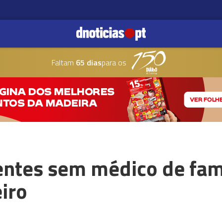
Faltam
65 dias
para os
ntes sem médico de fam
iro