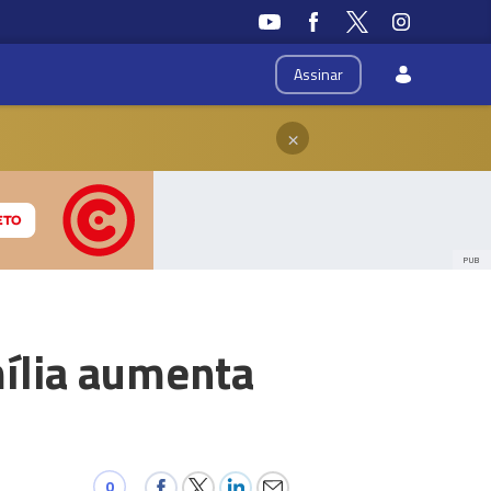
Assinar
×
PUB
ília aumenta
0