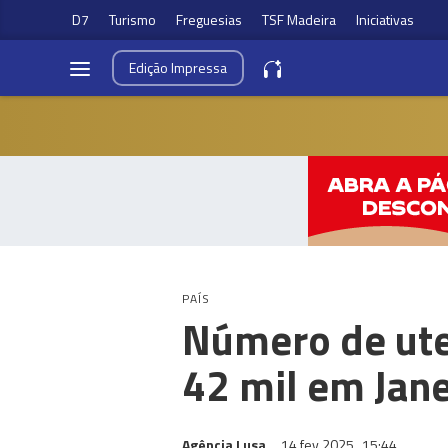
D7
Turismo
Freguesias
TSF Madeira
Iniciativas
Edição
Impressa
PAÍS
Número de ute
42 mil em Jane
Agência Lusa
14 fev 2025
15:44