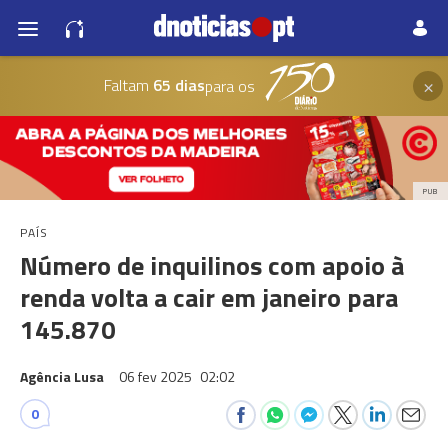
×
Faltam
65 dias
para os
PUB
PAÍS
Número de inquilinos com apoio à
renda volta a cair em janeiro para
145.870
Agência Lusa
06 fev 2025
02:02
0