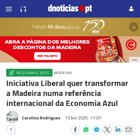
×
Faltam
66 dias
para os
PUB
REGIONAIS 2025
MADEIRA
Iniciativa Liberal quer transformar
a Madeira numa referência
internacional da Economia Azul
Carolina Rodrigues
13 fev 2025
17:07
1