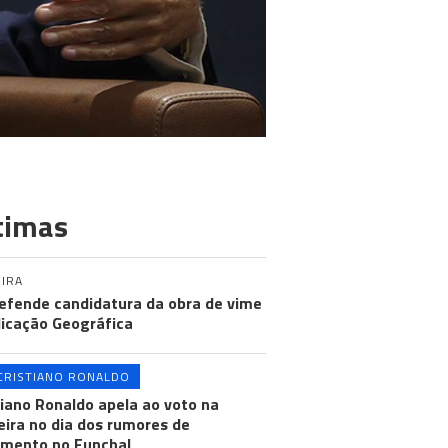
timas
IRA
efende candidatura da obra de vime
dicação Geográfica
CRISTIANO RONALDO
tiano Ronaldo apela ao voto na
ira no dia dos rumores de
mento no Funchal