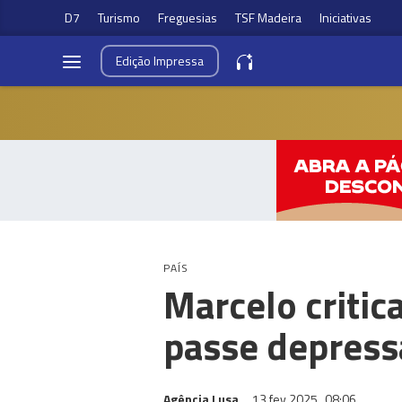
D7
Turismo
Freguesias
TSF Madeira
Iniciativas
Edição
Impressa
PAÍS
Marcelo critic
passe depress
Agência Lusa
13 fev 2025
08:06