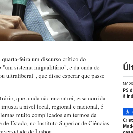
 quarta-feira um discurso crítico do
Úl
 "um sistema inigualitário", e da onda de
 ultraliberal", que disse esperar que passe
MADE
PS d
à In
rário, que ainda não encontrei, essa corrida
 injusta a nível local, regional e nacional, é
problemas muito complicados em termos de
Cris
e de Estado, no Instituto Superior de Ciências
Made
niversidade de Lisboa.
casa