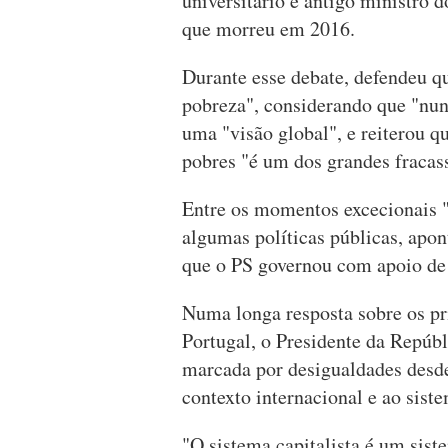
universitário e antigo ministro 
que morreu em 2016.
Durante esse debate, defendeu qu
pobreza", considerando que "nun
uma "visão global", e reiterou 
pobres "é um dos grandes fracas
Entre os momentos excecionais "
algumas políticas públicas, apo
que o PS governou com apoio de 
Numa longa resposta sobre os pri
Portugal, o Presidente da Repúb
marcada por desigualdades desd
contexto internacional e ao siste
"O sistema capitalista é um sis