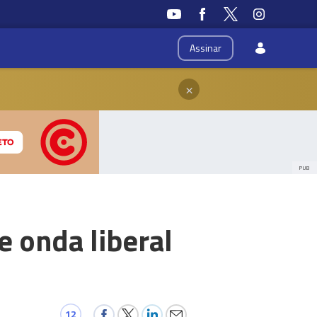
Assinar
×
PUB
e onda liberal
12