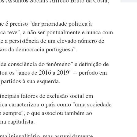
dos Assuntos Sociais Alfredo Bruto da Costa,
e é preciso "dar prioridade política à
ca teve", a não ser pontualmente e nunca com
que a persistência de um elevado número de
sos da democracia portuguesa".
de consciência do fenómeno" e definição de
ntou os "anos de 2016 a 2019" -- período em
partidos à sua esquerda.
ncipais fatores de exclusão social em
lica caracterizou o país como "uma sociedade
e sempre", o que associou também ao
ma capitalista.
tema inigualitário, mas assumidamente