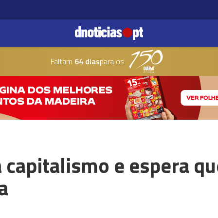
Faltam
64 dias
para os
a capitalismo e espera qu
a