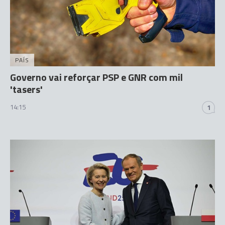
PAÍS
Governo vai reforçar PSP e GNR com mil
'tasers'
14:15
1