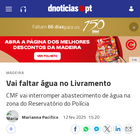
×
Faltam
66 dias
para os
PUB
MADEIRA
Vai faltar água no Livramento
CMF vai interromper abastecimento de água na
zona do Reservatório do Polícia
Marianna Pacifico
12 fev 2025
15:20
0