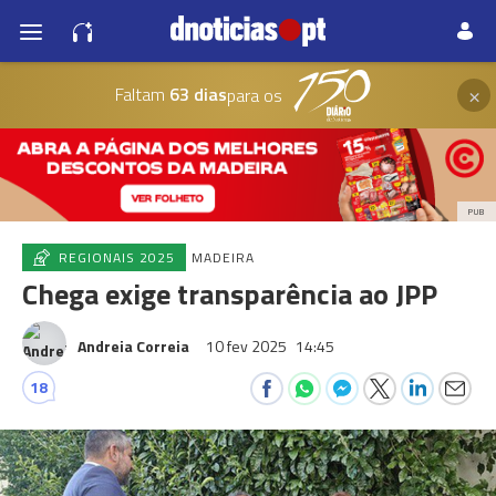
×
Faltam
63 dias
para os
PUB
REGIONAIS 2025
MADEIRA
Chega exige transparência ao JPP
Andreia Correia
10 fev 2025
14:45
18