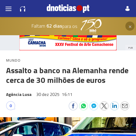
×
Faltam
62 dias
para os
PUB
MUNDO
Assalto a banco na Alemanha rende
cerca de 30 milhões de euros
Agência Lusa
30 dez 2025
16:11
0