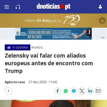
×
Faltam
63 dias
para os
PUB
A GUERRA
MUNDO
Zelensky vai falar com aliados
europeus antes de encontro com
Trump
Agência Lusa
27 dez 2025
11:46
1