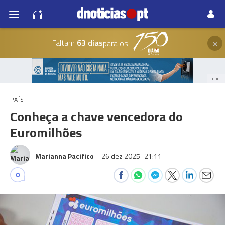
×
Faltam
63 dias
para os
PUB
PAÍS
Conheça a chave vencedora do
Euromilhões
Marianna Pacifico
26 dez 2025
21:11
0