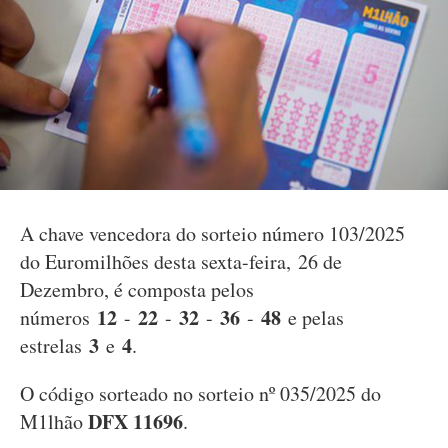
A chave vencedora do sorteio número 103/2025
do Euromilhões desta sexta-feira, 26 de
Dezembro, é composta pelos
12
22
32
36
48
números
-
-
-
-
e pelas
3
4
estrelas
e
.
O código sorteado no sorteio nº 035/2025 do
DFX 11696
M1lhão
.