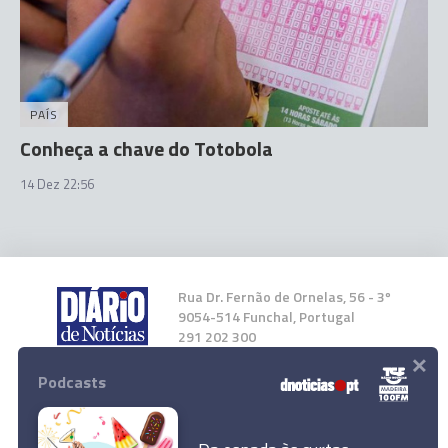
PAÍS
Conheça a chave do Totobola
14 Dez 22:56
Rua Dr. Fernão de Ornelas, 56 - 3º
9054-514 Funchal, Portugal
291 202 300
×
Podcasts
Instale a nossa App