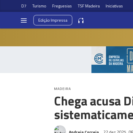
D7
Turismo
Freguesias
TSF Madeira
Iniciativas
Edição
Impressa
MADEIRA
Chega acusa D
sistematicame
Andreia Correia
22 dez 2025
08