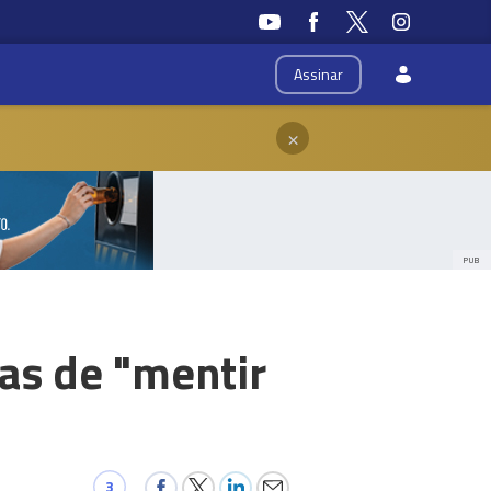
Assinar
×
PUB
as de "mentir
3