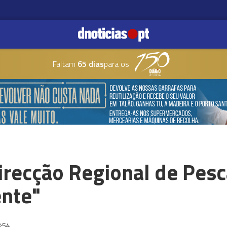
Faltam
65 dias
para os
irecção Regional de Pesc
nte"
:54