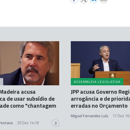
A
ASSEMBLEIA LEGISLATIVA
Madeira acusa
JPP acusa Governo Regi
ca de usar subsídio de
arrogância e de priorid
dade como "chantagem
erradas no Orçamento
Miguel Fernandes Luís
17 Dez 16
 Pestana
20 Dez 14:18
2