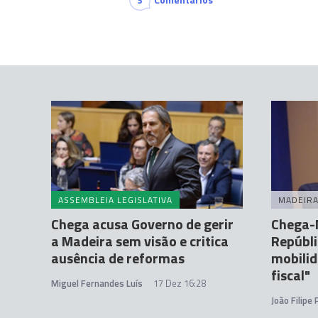
ASSEMBLEIA LEGISLATIVA
MADEIR
Chega acusa Governo de gerir
Chega-
a Madeira sem visão e critica
Repúbli
ausência de reformas
mobili
fiscal"
Miguel Fernandes Luís
17 Dez 16:28
João Filipe