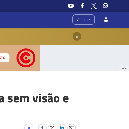
Assinar
×
PUB
a sem visão e
0