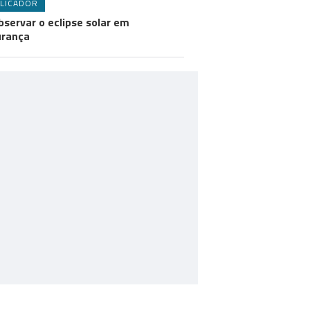
LICADOR
bservar o eclipse solar em
urança