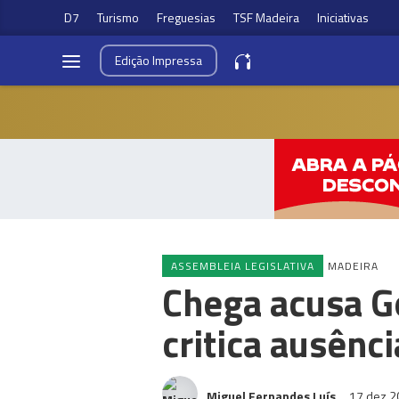
D7
Turismo
Freguesias
TSF Madeira
Iniciativas
Edição
Impressa
ASSEMBLEIA LEGISLATIVA
MADEIRA
Chega acusa G
critica ausênc
Miguel Fernandes Luís
17 dez 