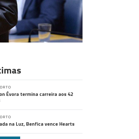
timas
PORTO
on Évora termina carreira aos 42
s
PORTO
ada na Luz, Benfica vence Hearts