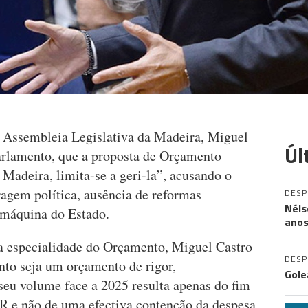
a Assembleia Legislativa da Madeira, Miguel
Úl
parlamento, que a proposta de Orçamento
Madeira, limita-se a geri-la”, acusando o
ragem política, ausência de reformas
DES
Néls
a máquina do Estado.
ano
a especialidade do Orçamento, Miguel Castro
DES
nto seja um orçamento de rigor,
Gole
eu volume face a 2025 resulta apenas do fim
RR e não de uma efectiva contenção da despesa