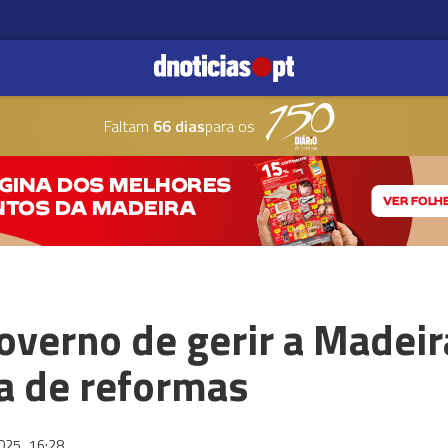
Faltam
66 dias
para os
overno de gerir a Madeir
ia de reformas
2025
16:28