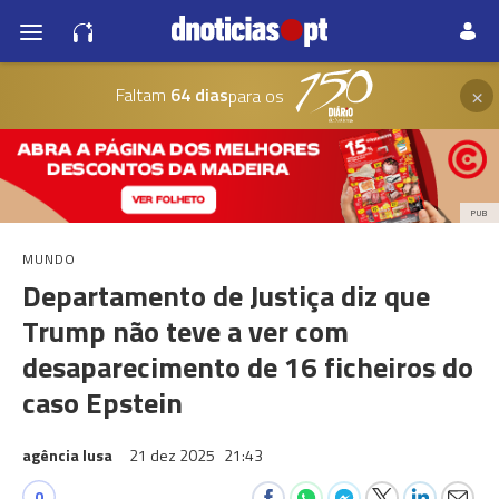
×
Faltam
64 dias
para os
PUB
MUNDO
Departamento de Justiça diz que
Trump não teve a ver com
desaparecimento de 16 ficheiros do
caso Epstein
agência lusa
21 dez 2025
21:43
0