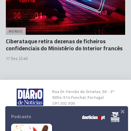
MUNDO
Ciberataque retira dezenas de ficheiros
confidenciais do Ministério do Interior francês
17 Dez 22:40
Rua Dr. Fernão de Ornelas, 56 - 3º
9054-514 Funchal, Portugal
291 202 300
×
Podcasts
Instale a nossa App