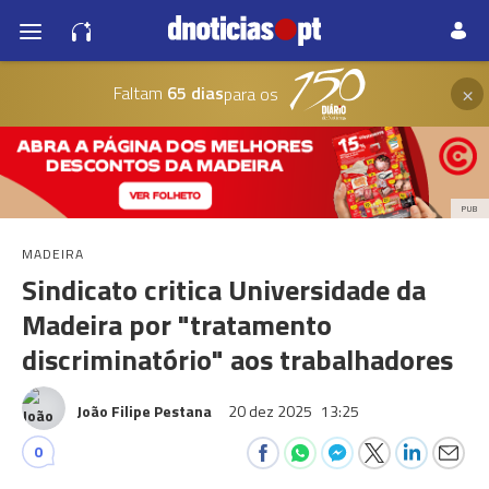
×
Faltam
65 dias
para os
PUB
MADEIRA
Sindicato critica Universidade da
Madeira por "tratamento
discriminatório" aos trabalhadores
João Filipe Pestana
20 dez 2025
13:25
0