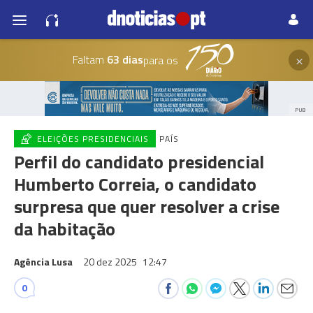
×
Faltam
63 dias
para os
PUB
ELEIÇÕES PRESIDENCIAIS
PAÍS
Perfil do candidato presidencial
Humberto Correia, o candidato
surpresa que quer resolver a crise
da habitação
Agência Lusa
20 dez 2025
12:47
0