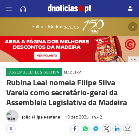
×
Faltam
64 dias
para os
PUB
ASSEMBLEIA LEGISLATIVA
MADEIRA
Rubina Leal nomeia Filipe Silva
Varela como secretário-geral da
Assembleia Legislativa da Madeira
João Filipe Pestana
19 dez 2025
14:42
0