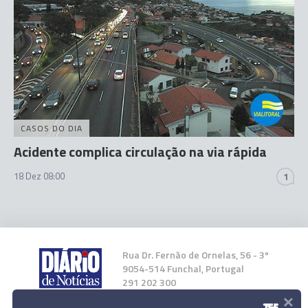
CASOS DO DIA
Acidente complica circulação na via rápida
18 Dez 08:00
1
Rua Dr. Fernão de Ornelas, 56 - 3º
9054-514 Funchal, Portugal
291 202 300
×