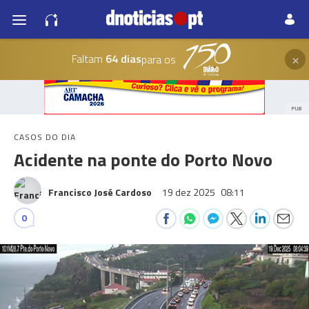
×
Faltam
64 dias
para os
PUB
CASOS DO DIA
Acidente na ponte do Porto Novo
Francisco José Cardoso
19 dez 2025
08:11
0