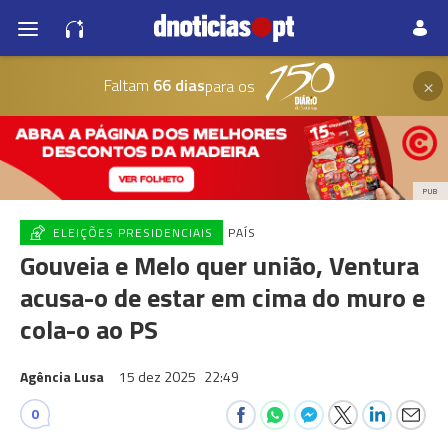
×
Faltam
66 dias
para os
PUB
ELEIÇÕES PRESIDENCIAIS
PAÍS
Gouveia e Melo quer união, Ventura
acusa-o de estar em cima do muro e
cola-o ao PS
Agência Lusa
15 dez 2025
22:49
0