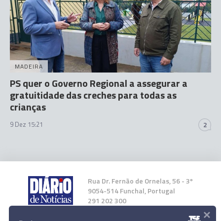
MADEIRA
PS quer o Governo Regional a assegurar a
gratuitidade das creches para todas as
crianças
9 Dez 15:21
2
Rua Dr. Fernão de Ornelas, 56 - 3º
9054-514 Funchal, Portugal
291 202 300
×