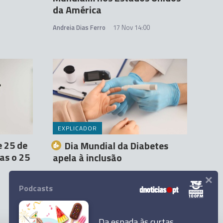
da América
Andreia Dias Ferro
17 Nov 14:00
EXPLICADOR
e 25 de
Dia Mundial da Diabetes
mas o 25
apela à inclusão
×
Sofia Carraca Teixeira
14 Nov 22:00
Podcasts
Da espada às curtas