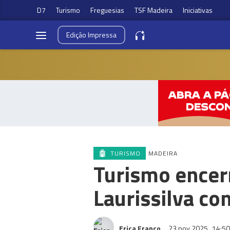
D7
Turismo
Freguesias
TSF Madeira
Iniciativas
Edição
Impressa
TURISMO
MADEIRA
Turismo encer
Laurissilva c
Erica Franco
23 nov 2025
14:50