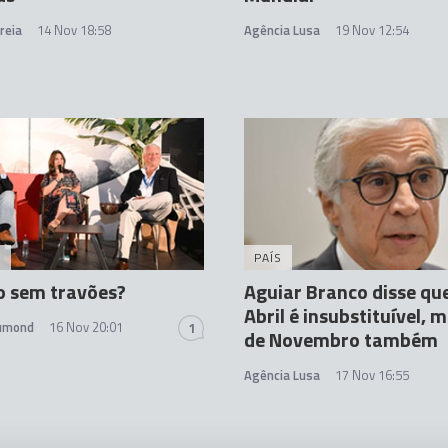
reia
14 Nov 18:58
Agência Lusa
19 Nov 12:54
A
PAÍS
o sem travões?
Aguiar Branco disse qu
Abril é insubstituível, 
rumond
16 Nov 20:01
1
de Novembro também
Agência Lusa
17 Nov 16:55