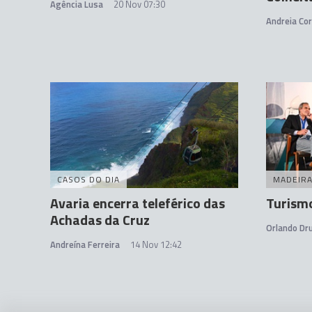
Agência Lusa
20 Nov 07:30
Andreia Cor
CASOS DO DIA
MADEIR
Avaria encerra teleférico das
Turism
Achadas da Cruz
Orlando D
Andreína Ferreira
14 Nov 12:42