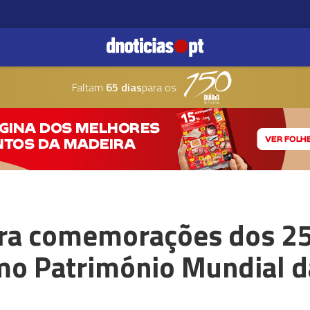
Faltam
65 dias
para os
ra comemorações dos 25
omo Património Mundial