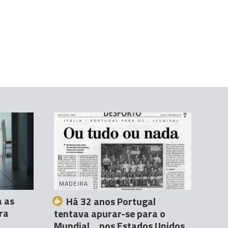
MADEIRA
a as
Há 32 anos Portugal
ra
tentava apurar-se para o
Mundial… nos Estados Unidos