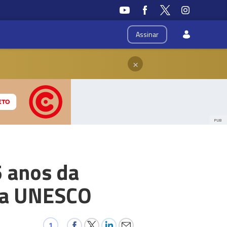
Assinar
×
PUB
 anos da
 da UNESCO
1