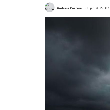
Andreia Correia
08 jan 2025
07