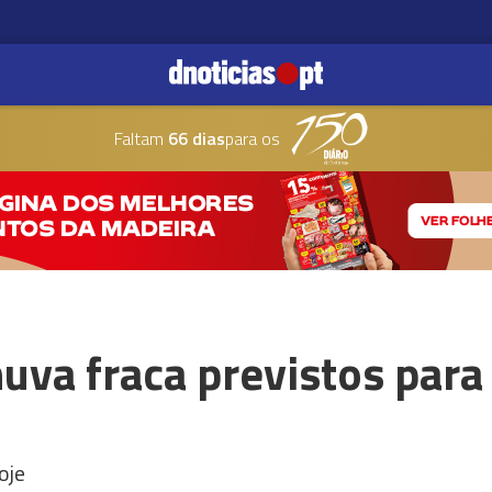
Faltam
66 dias
para os
uva fraca previstos para
oje