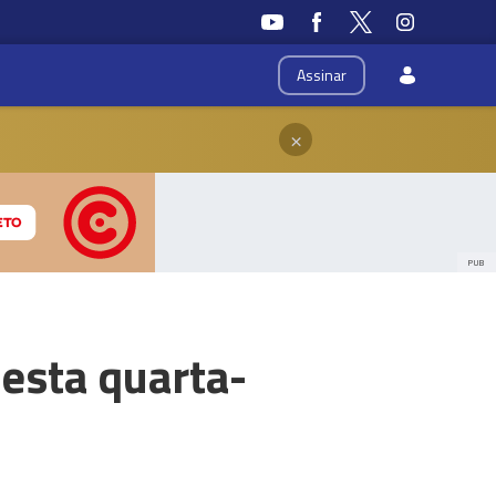
Assinar
×
PUB
 esta quarta-