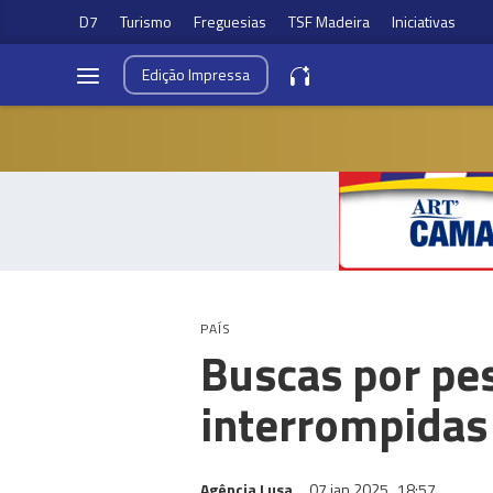
D7
Turismo
Freguesias
TSF Madeira
Iniciativas
Edição
Impressa
PAÍS
Buscas por pe
interrompidas 
Agência Lusa
07 jan 2025
18:57