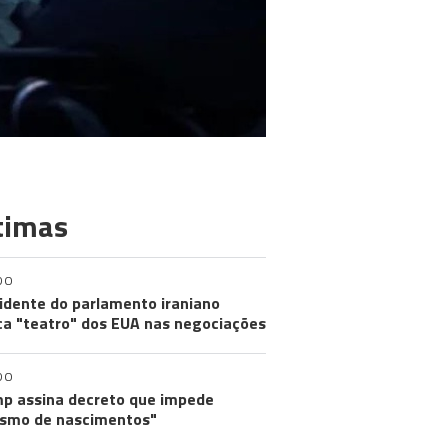
timas
DO
idente do parlamento iraniano
ica "teatro" dos EUA nas negociações
DO
p assina decreto que impede
ismo de nascimentos"