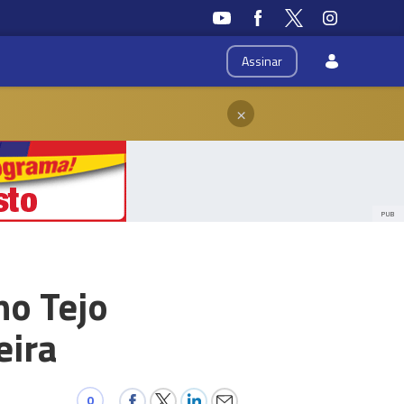
Assinar
×
PUB
no Tejo
eira
0