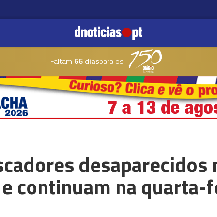
Faltam
66 dias
para os
scadores desaparecidos 
e continuam na quarta-f