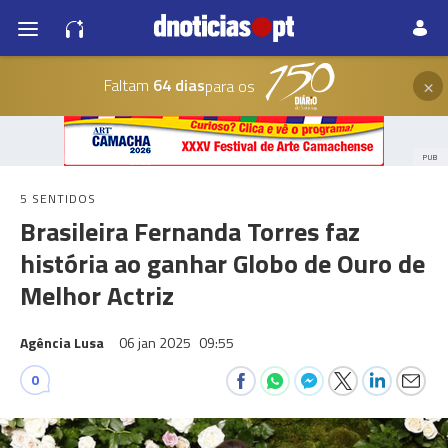
×
Faltam
64 dias
para os
PUB
5 SENTIDOS
Brasileira Fernanda Torres faz
história ao ganhar Globo de Ouro de
Melhor Actriz
Agência Lusa
06 jan 2025
09:55
0