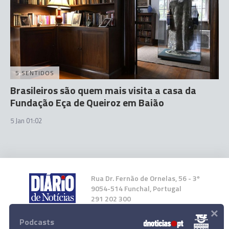
5 SENTIDOS
Brasileiros são quem mais visita a casa da
Fundação Eça de Queiroz em Baião
5 Jan 01:02
Rua Dr. Fernão de Ornelas, 56 - 3º
9054-514 Funchal, Portugal
291 202 300
×
Podcasts
Instale a nossa App