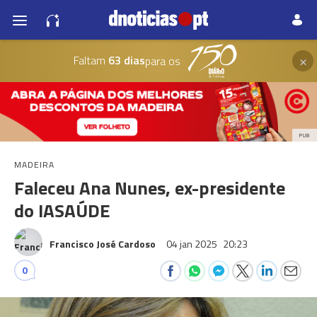
×
Faltam
63 dias
para os
PUB
MADEIRA
Faleceu Ana Nunes, ex-presidente
do IASAÚDE
Francisco José Cardoso
04 jan 2025
20:23
0