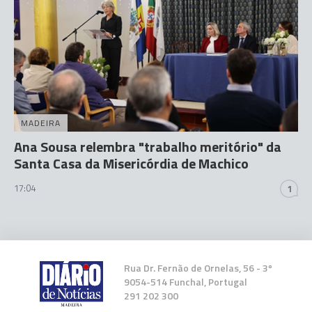
MADEIRA
Ana Sousa relembra "trabalho meritório" da
Santa Casa da Misericórdia de Machico
17:04
1
Rua Dr. Fernão de Ornelas, 56 - 3º
9054-514 Funchal, Portugal
291 202 300