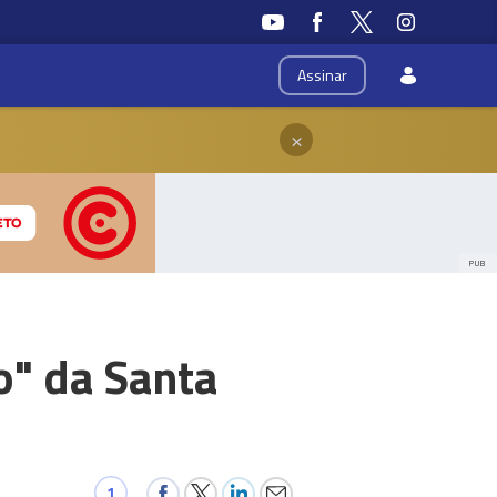
Assinar
×
PUB
o" da Santa
1