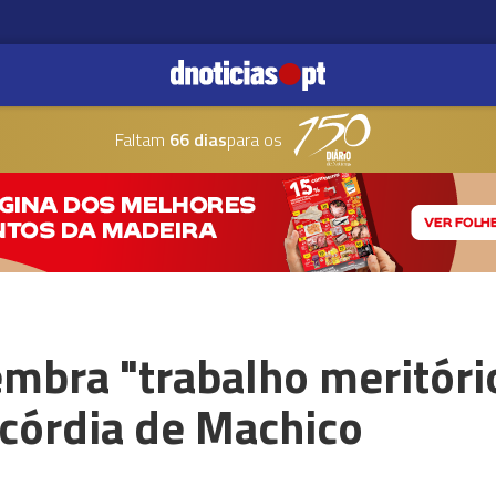
Faltam
66 dias
para os
mbra "trabalho meritóri
icórdia de Machico