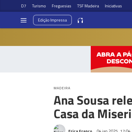
D7
Turismo
Freguesias
TSF Madeira
Iniciativas
Edição
Impressa
MADEIRA
Ana Sousa rele
Casa da Miser
Erica Franco
04 jan 2025
17:04