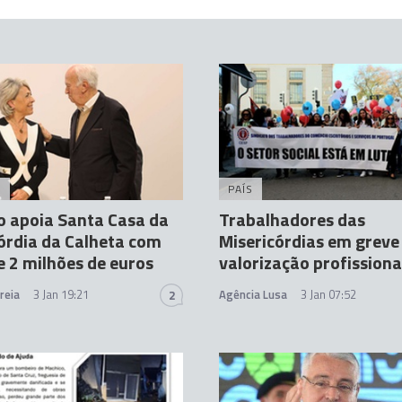
A
PAÍS
 apoia Santa Casa da
Trabalhadores das
órdia da Calheta com
Misericórdias em greve
e 2 milhões de euros
valorização profissiona
reia
3 Jan 19:21
Agência Lusa
3 Jan 07:52
2