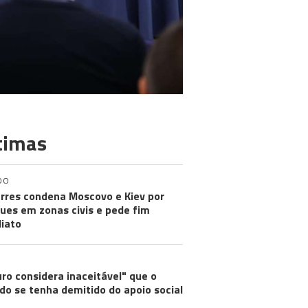
timas
DO
rres condena Moscovo e Kiev por
ues em zonas civis e pede fim
iato
ro considera inaceitável" que o
do se tenha demitido do apoio social