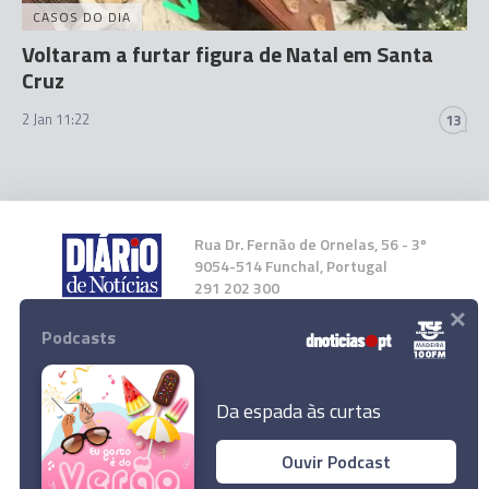
CASOS DO DIA
Voltaram a furtar figura de Natal em Santa
Cruz
2 Jan 11:22
13
Rua Dr. Fernão de Ornelas, 56 - 3º
9054-514 Funchal, Portugal
291 202 300
×
Podcasts
Instale a nossa App
Da espada às curtas
Ouvir Podcast
© 2025 Empresa Diário de Notícias, Lda.