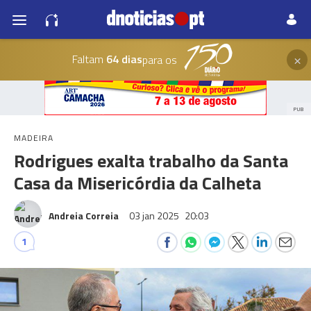
×
Faltam
64 dias
para os
PUB
MADEIRA
Rodrigues exalta trabalho da Santa
Casa da Misericórdia da Calheta
Andreia Correia
03 jan 2025
20:03
1