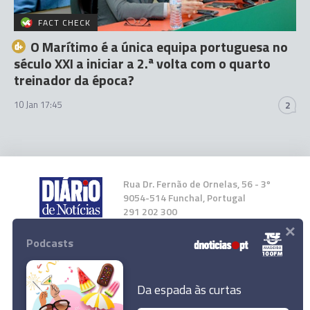
FACT CHECK
O Marítimo é a única equipa portuguesa no
século XXI a iniciar a 2.ª volta com o quarto
treinador da época?
10 Jan 17:45
2
Rua Dr. Fernão de Ornelas, 56 - 3º
9054-514 Funchal, Portugal
291 202 300
×
Podcasts
Instale a nossa App
Da espada às curtas