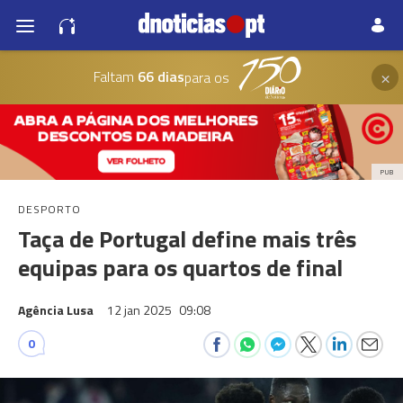
×
Faltam
66 dias
para os
PUB
DESPORTO
Taça de Portugal define mais três
equipas para os quartos de final
Agência Lusa
12 jan 2025
09:08
0