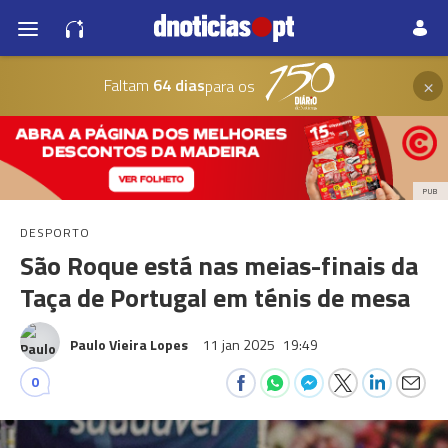
×
Faltam
64 dias
para os
PUB
DESPORTO
São Roque está nas meias-finais da
Taça de Portugal em ténis de mesa
Paulo Vieira Lopes
11 jan 2025
19:49
0