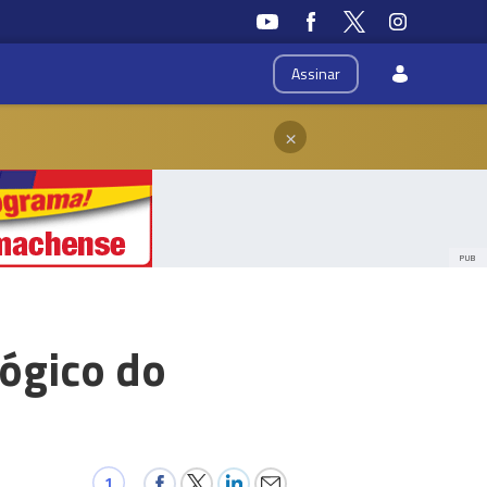
Assinar
×
PUB
ógico do
1