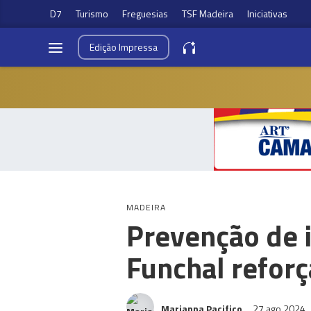
D7
Turismo
Freguesias
TSF Madeira
Iniciativas
Edição
Impressa
MADEIRA
Prevenção de 
Funchal refor
Marianna Pacifico
27 ago 2024