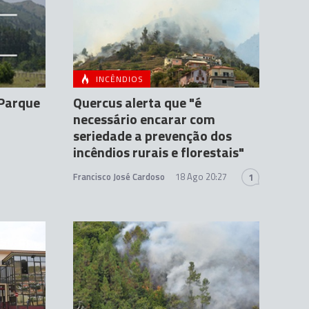
INCÊNDIOS
 Parque
Quercus alerta que "é
necessário encarar com
seriedade a prevenção dos
incêndios rurais e florestais"
Francisco José Cardoso
18 Ago 20:27
1