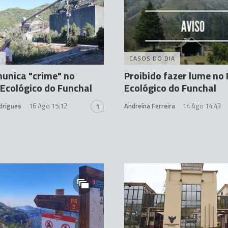
A
CASOS DO DIA
unica "crime" no
Proibido fazer lume no
Ecológico do Funchal
Ecológico do Funchal
drigues
16 Ago 15:12
Andreína Ferreira
14 Ago 14:43
1