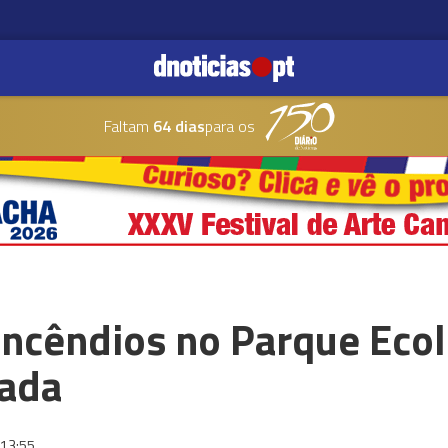
Faltam
64 dias
para os
incêndios no Parque Ecol
çada
13:55