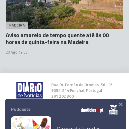
MADEIRA
Aviso amarelo de tempo quente até às 00
horas de quinta-feira na Madeira
20 Ago 12:58
Rua Dr. Fernão de Ornelas, 56 - 3º
9054-514 Funchal, Portugal
291 202 300
×
Podcasts
Instale a nossa App
Da espada às curtas