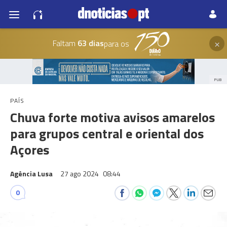
×
Faltam
63 dias
para os
PUB
PAÍS
Chuva forte motiva avisos amarelos
para grupos central e oriental dos
Açores
Agência Lusa
27 ago 2024
08:44
0