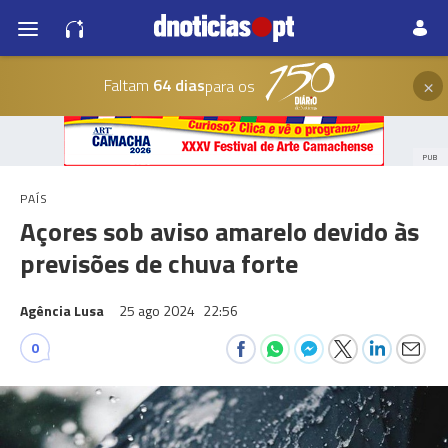
×
Faltam
64 dias
para os
PUB
PAÍS
Açores sob aviso amarelo devido às
previsões de chuva forte
Agência Lusa
25 ago 2024
22:56
0