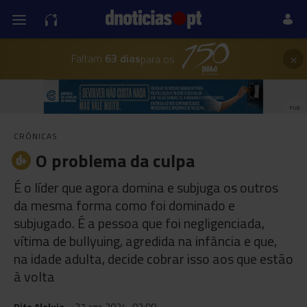
×
Faltam
63 dias
para os
PUB
CRÓNICAS
O problema da culpa
É o líder que agora domina e subjuga os outros
da mesma forma como foi dominado e
subjugado. É a pessoa que foi negligenciada,
vítima de bullyuing, agredida na infância e que,
na idade adulta, decide cobrar isso aos que estão
à volta
Rita Aleluia
27 ago 2024
02:00