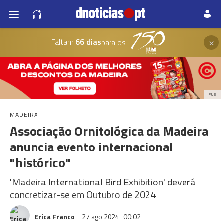
×
Faltam
66 dias
para os
PUB
MADEIRA
Associação Ornitológica da Madeira
anuncia evento internacional
"histórico"
'Madeira International Bird Exhibition' deverá
concretizar-se em Outubro de 2024
Erica Franco
27 ago 2024
00:02