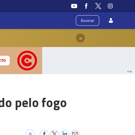
Assinar
×
PUB
ado pelo fogo
0