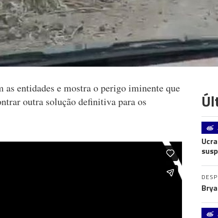
 as entidades e mostra o perigo iminente que
Úl
ntrar outra solução definitiva para os
Ucra
susp
DES
Brya