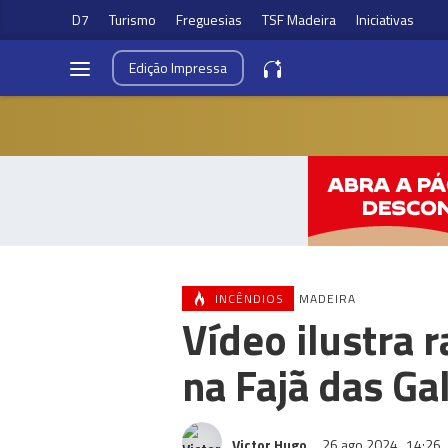
D7
Turismo
Freguesias
TSF Madeira
Iniciativas
Edição
Impressa
INCÊNDIOS
MADEIRA
Vídeo ilustra 
na Fajã das Ga
Victor Hugo
26 ago 2024
14:26