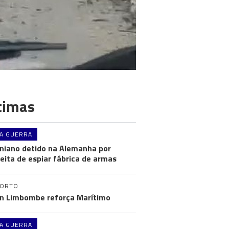
timas
A GUERRA
niano detido na Alemanha por
eita de espiar fábrica de armas
PORTO
n Limbombe reforça Marítimo
A GUERRA