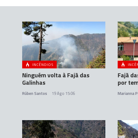
INCÊNDIOS
INCÊ
Ninguém volta à Fajã das
Fajã da
Galinhas
por te
Rúben Santos
19 Ago 15:06
Marianna P