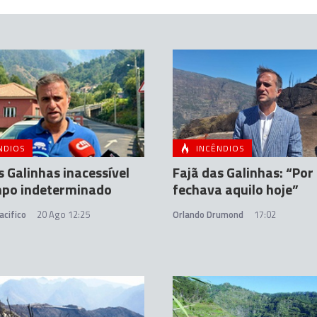
NDIOS
INCÊNDIOS
s Galinhas inacessível
Fajã das Galinhas: “Po
mpo indeterminado
fechava aquilo hoje”
acifico
20 Ago 12:25
Orlando Drumond
17:02