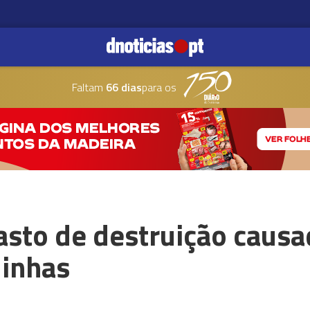
Faltam
66 dias
para os
rasto de destruição caus
linhas