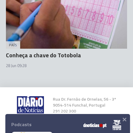
PAÍS
Conheça a chave do Totobola
28 Jun 09:28
Rua Dr. Fernão de Ornelas, 56 - 3º
9054-514 Funchal, Portugal
291 202 300
×
Podcasts
Instale a nossa App