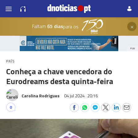
×
Faltam
65 dias
para os
PUB
PAÍS
Conheça a chave vencedora do
Eurodreams desta quinta-feira
Carolina Rodrigues
04 jul 2024
20:16
0