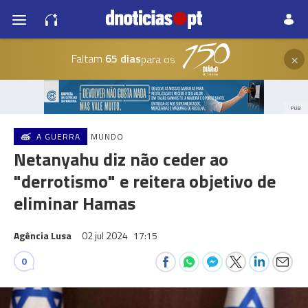
×
Faltam
65 dias
para os
PUB
A GUERRA
MUNDO
Netanyahu diz não ceder ao
"derrotismo" e reitera objetivo de
eliminar Hamas
Agência Lusa
02 jul 2024
17:15
0