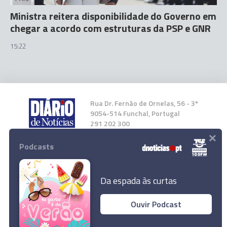
Ministra reitera disponibilidade do Governo em
chegar a acordo com estruturas da PSP e GNR
15:22
Rua Dr. Fernão de Ornelas, 56 - 3º
9054-514 Funchal, Portugal
291 202 300
×
Podcasts
Instale a nossa App
Da espada às curtas
Ouvir Podcast
© 2024 Empresa Diário de Notícias, Lda.
Todos os direitos reservados.