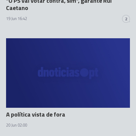
"O PS vai votar contra, sim", garante Rui
Caetano
19 Jun 16:42
2
A política vista de fora
20 Jun 02:00