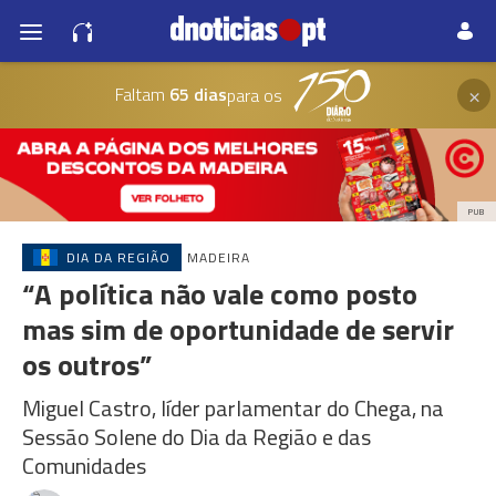
×
Faltam
65 dias
para os
PUB
DIA DA REGIÃO
MADEIRA
“A política não vale como posto
mas sim de oportunidade de servir
os outros”
Miguel Castro, líder parlamentar do Chega, na
Sessão Solene do Dia da Região e das
Comunidades