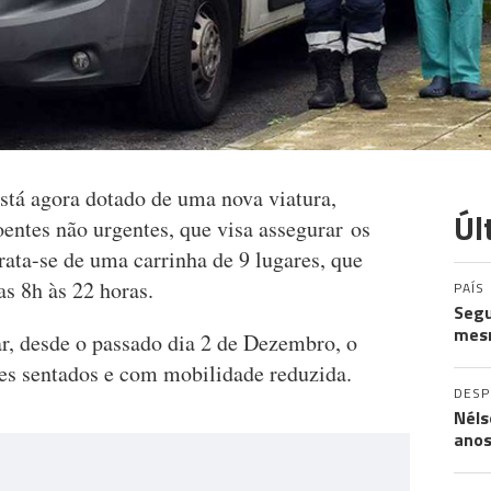
tá agora dotado de uma nova viatura,
Úl
oentes não urgentes, que visa assegurar os
Trata-se de uma carrinha de 9 lugares, que
as 8h às 22 horas.
PAÍS
Segu
mes
ar, desde o passado dia 2 de Dezembro, o
tes sentados e com mobilidade reduzida.
DES
Néls
ano