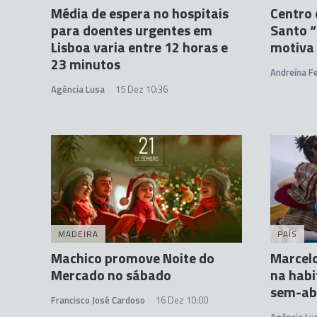
Média de espera no hospitais
Centro 
para doentes urgentes em
Santo 
Lisboa varia entre 12 horas e
motiva 
23 minutos
Andreína Fe
Agência Lusa
15 Dez 10:36
MADEIRA
PAÍS
Machico promove Noite do
Marcelo
Mercado no sábado
na habi
sem-ab
Francisco José Cardoso
16 Dez 10:00