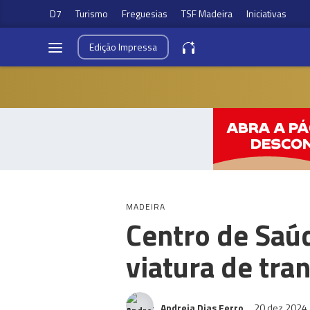
D7
Turismo
Freguesias
TSF Madeira
Iniciativas
Edição
Impressa
MADEIRA
Centro de Saú
viatura de tra
Andreia Dias Ferro
20 dez 2024