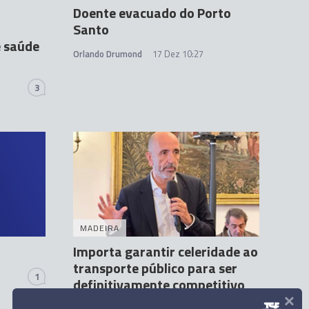
Doente evacuado do Porto
Santo
e saúde
Orlando Drumond
17 Dez 10:27
3
MADEIRA
Importa garantir celeridade ao
transporte público para ser
1
definitivamente competitivo
×