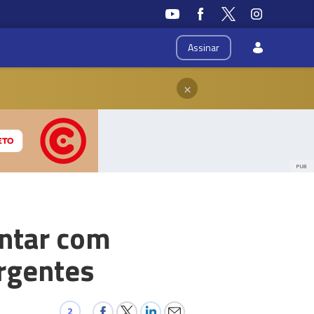
Assinar
×
PUB
ontar com
urgentes
2