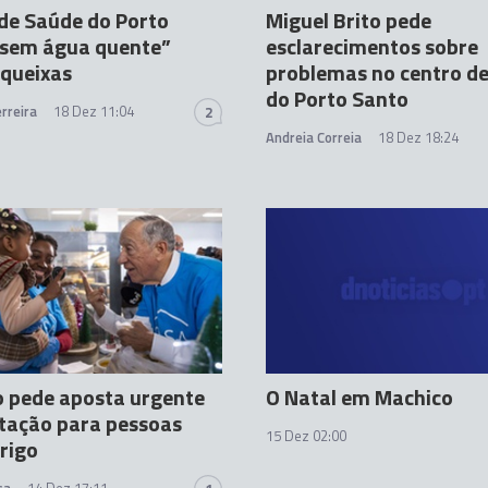
de Saúde do Porto
Miguel Brito pede
“sem água quente”
esclarecimentos sobre
queixas
problemas no centro d
do Porto Santo
rreira
18 Dez 11:04
2
Andreia Correia
18 Dez 18:24
 pede aposta urgente
O Natal em Machico
tação para pessoas
15 Dez 02:00
rigo