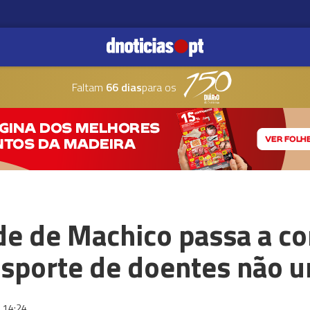
Faltam
66 dias
para os
de de Machico passa a c
nsporte de doentes não 
14:24