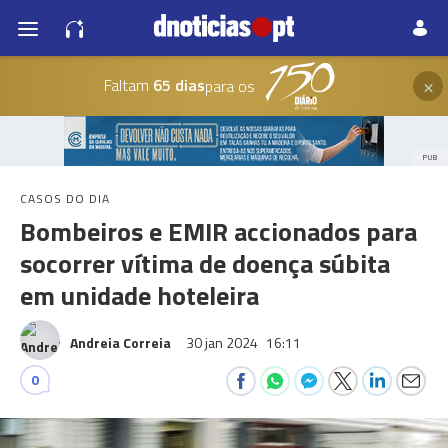
×
Faltam
65 dias
para os
PUB
CASOS DO DIA
Bombeiros e EMIR accionados para
socorrer vítima de doença súbita
em unidade hoteleira
Andreia Correia
30 jan 2024
16:11
0