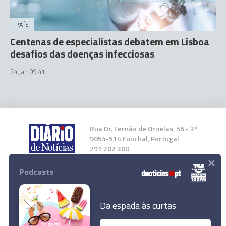
PAÍS
Centenas de especialistas debatem em Lisboa
desafios das doenças infecciosas
24 Jan 09:41
Rua Dr. Fernão de Ornelas, 56 - 3º
9054-514 Funchal, Portugal
291 202 300
×
Podcasts
Instale a nossa App
Da espada às curtas