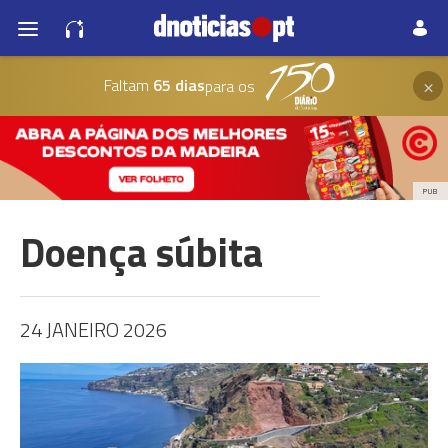
×
Faltam
65 dias
para os
PUB
Doença súbita
24 JANEIRO 2026