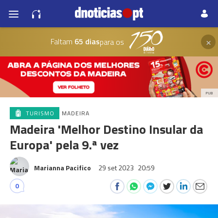
×
Faltam
65 dias
para os
PUB
TURISMO
MADEIRA
Madeira 'Melhor Destino Insular da
Europa' pela 9.ª vez
Marianna Pacifico
29 set 2023
20:59
0