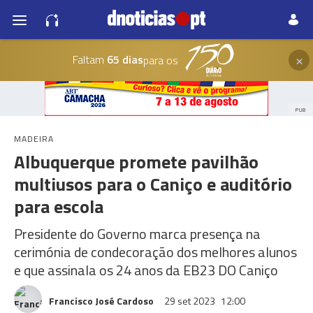
×
Faltam
65 dias
para os
PUB
MADEIRA
Albuquerque promete pavilhão
multiusos para o Caniço e auditório
para escola
Presidente do Governo marca presença na
cerimónia de condecoração dos melhores alunos
e que assinala os 24 anos da EB23 DO Caniço
Francisco José Cardoso
29 set 2023
12:00