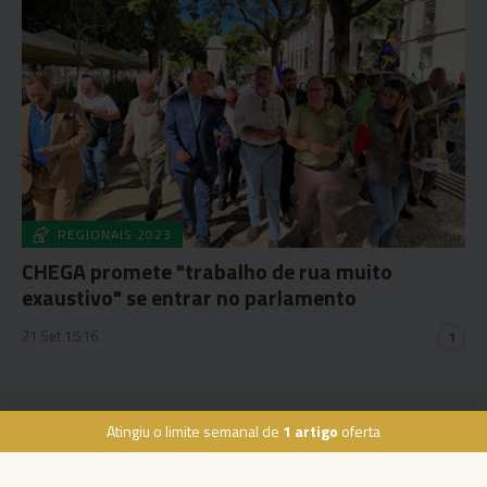
REGIONAIS 2023
CHEGA promete "trabalho de rua muito
exaustivo" se entrar no parlamento
21 Set 15:16
1
Atingiu o limite semanal de
1 artigo
oferta
Rua Dr. Fernão de Ornelas, 56 - 3º
9054-514 Funchal, Portugal