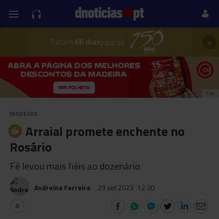
×
Faltam
66 dias
para os
PUB
MADEIRA
Arraial promete enchente no
Rosário
Fé levou mais fiéis ao dozenário
Andreína Ferreira
29 set 2023
12:30
0