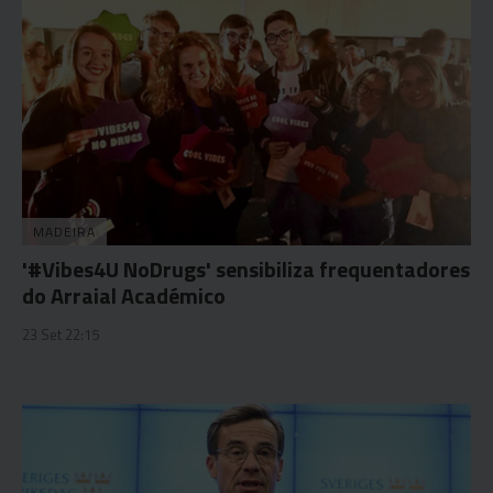
MADEIRA
'#Vibes4U NoDrugs' sensibiliza frequentadores
do Arraial Académico
23 Set 22:15