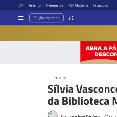
D7
Turismo
Freguesias
TSF Madeira
Iniciativas
Edição
Impressa
5 SENTIDOS
Sílvia Vasconc
da Biblioteca 
Francisco José Cardoso
27 set 