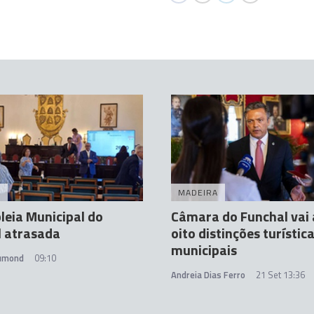
A
MADEIRA
eia Municipal do
Câmara do Funchal vai 
l atrasada
oito distinções turístic
municipais
rumond
09:10
Andreia Dias Ferro
21 Set 13:36