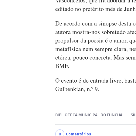
Vasconcelos, que irá abordar a te
editado no pretérito mês de Junho
De acordo com a sinopse desta ob
autora mostra-nos sobretudo afec
propulsor da poesia é o amor, qu
metafísica nem sempre clara, n
etérea, pouco concreta. Mas sempr
BMF.
O evento é de entrada livre, bas
Gulbenkian, n.º 9.
BIBLIOTECA MUNICIPAL DO FUNCHAL
SÍ
0
Comentários