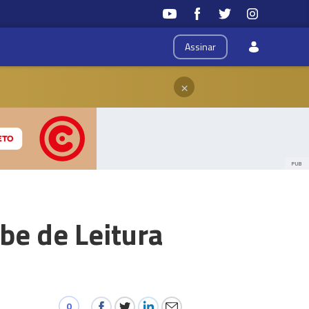
Assinar
×
PUB
ube de Leitura
0