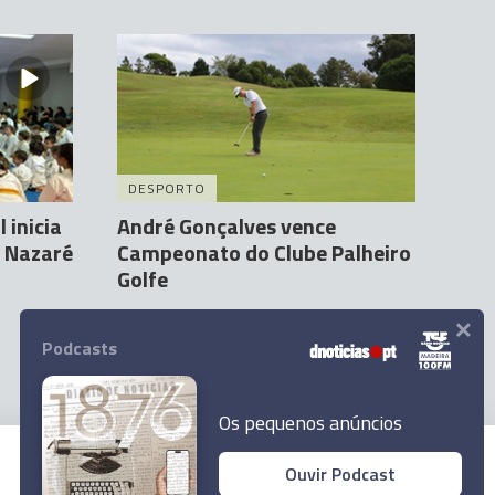
DESPORTO
 inicia
André Gonçalves vence
a Nazaré
Campeonato do Clube Palheiro
Golfe
×
Andreia Correia
20 Set 13:27
Podcasts
Os pequenos anúncios
Ouvir Podcast