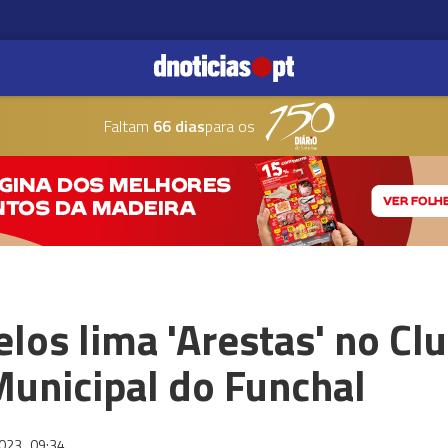
Faltam
66 dias
para os
elos lima 'Arestas' no Cl
Municipal do Funchal
2023
09:34