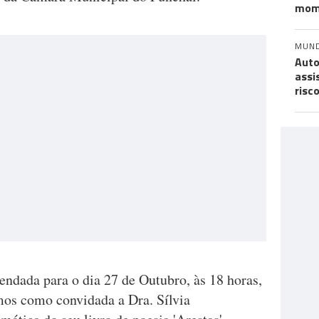
mom
MUN
Auto
assi
risc
endada para o dia 27 de Outubro, às 18 horas,
mos como convidada a Dra. Sílvia