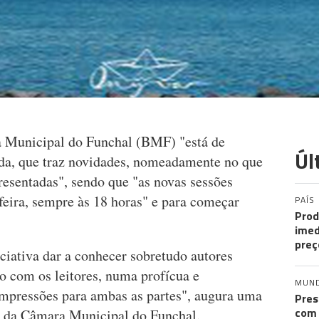
a Municipal do Funchal (BMF) "está de
Úl
da, que traz novidades, nomeadamente no que
resentadas", sendo que "as novas sessões
feira, sempre às 18 horas" e para começar
PAÍS
Prod
imed
preç
iciativa dar a conhecer sobretudo autores
o com os leitores, numa profícua e
MUN
 impressões para ambas as partes", augura uma
Pres
com 
e da Câmara Municipal do Funchal.