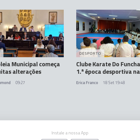
A
DESPORTO
leia Municipal começa
Clube Karate Do Funchal
tas alterações
1.ª época desportiva n
rumond
09:27
Erica Franco
18 Set 19:48
Instale a nossa App