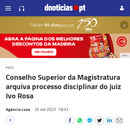
×
Faltam
64 dias
para os
PUB
PAÍS
Conselho Superior da Magistratura
arquiva processo disciplinar do juiz
Ivo Rosa
Agência Lusa
26 set 2023
18:33
3