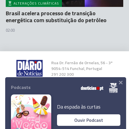
ALTERAÇÕES CLIMÁTICAS
Brasil acelera processo de transição
energética com substituição do petróleo
02:00
Rua Dr. Fernão de Ornelas, 56 - 3º
9054-514 Funchal, Portugal
291 202 300
×
Podcasts
Instale a nossa App
Da espada às curtas
Ouvir Podcast
Conselho Superior da Magistratura confirma
© 2023 Empresa Diário de Notícias, Lda.