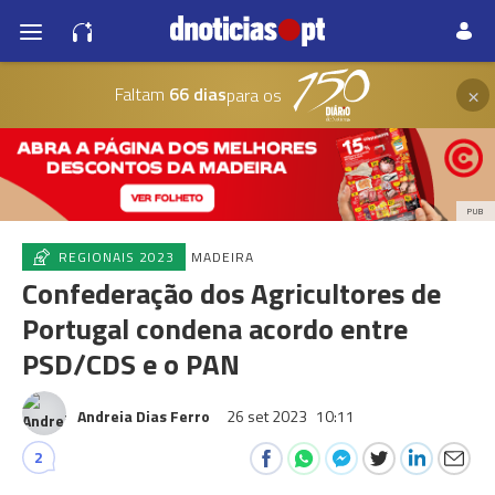
×
Faltam
66 dias
para os
PUB
REGIONAIS 2023
MADEIRA
Confederação dos Agricultores de
Portugal condena acordo entre
PSD/CDS e o PAN
Andreia Dias Ferro
26 set 2023
10:11
2