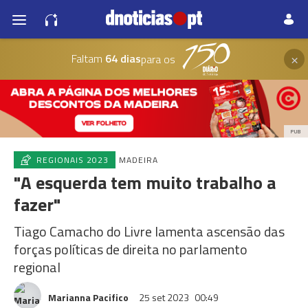
×
Faltam
64 dias
para os
PUB
REGIONAIS 2023
MADEIRA
"A esquerda tem muito trabalho a
fazer"
Tiago Camacho do Livre lamenta ascensão das
forças políticas de direita no parlamento
regional
Marianna Pacifico
25 set 2023
00:49