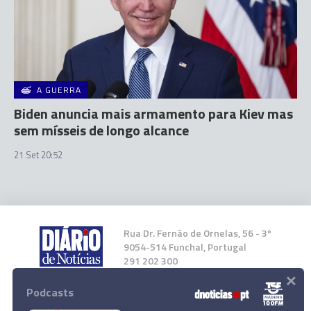
A GUERRA
Biden anuncia mais armamento para Kiev mas
sem mísseis de longo alcance
21 Set 20:52
Rua Dr. Fernão de Ornelas, 56 - 3º
9054-514 Funchal, Portugal
291 202 300
×
Podcasts
Instale a nossa App