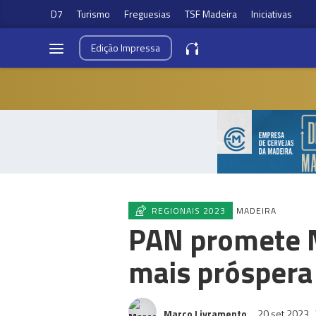
D7
Turismo
Freguesias
TSF Madeira
Iniciativas
Edição
Impressa
REGIONAIS 2023
MADEIRA
PAN promete Ma
mais próspera
Marco Livramento
20 set 2023