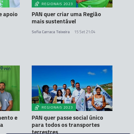
REGIONAIS 2023
e apoio
PAN quer criar uma Região
mais sustentável
Sofia Carraca Teixeira
15 Set 21:04
REGIONAIS 2023
mento e
PAN quer passe social único
da
para todos os transportes
terrestres