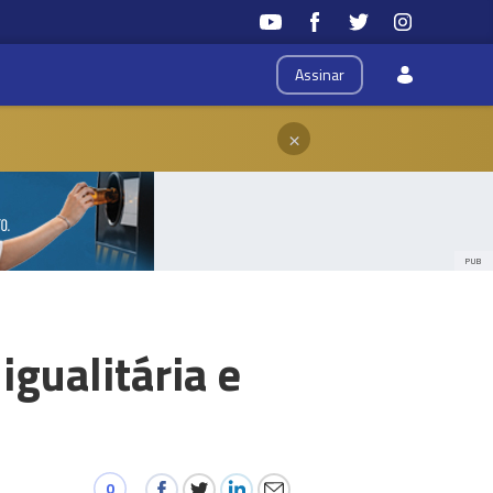
Assinar
×
PUB
gualitária e
0