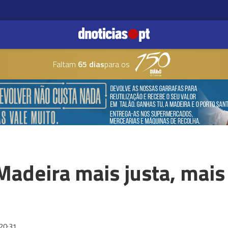
Faltam
65 dias
para os
deira mais justa, mais i
20:31