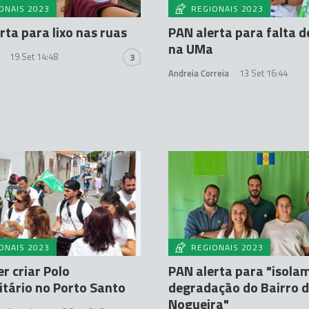
ONAIS 2023
REGIONAIS 2023
rta para lixo nas ruas
PAN alerta para falta d
na UMa
19 Set 14:48
3
Andreia Correia
13 Set 16:44
ONAIS 2023
REGIONAIS 2023
r criar Polo
PAN alerta para "isola
itário no Porto Santo
degradação do Bairro 
Nogueira"