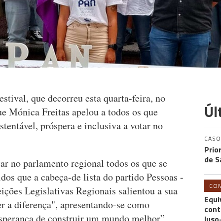
stival, que decorreu esta quarta-feira, no
Úl
e Mónica Freitas apelou a todos os que
entável, próspera e inclusiva a votar no
CASO
Prio
de S
ar no parlamento regional todos os que se
os que a cabeça-de lista do partido Pessoas -
CO
ições Legislativas Regionais salientou a sua
Equi
er a diferença", apresentando-se como
cont
"esperança de construir um mundo melhor”.
luso